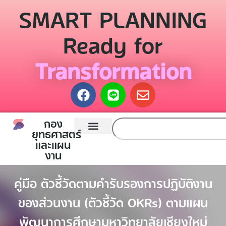
SMART PLANNING
Ready for
Transformation
กอง
ยุทธศาสตร์
และแผน
หน้าแรก
กองยุทธศาสตร์และแผนงาน
ติดต่อเรา
งาน
คู่มือ ตัวชี้วัดตามคำรับรองการปฏิบัติงาน
ของส่วนงาน (ตัวชี้วัด OKRs) ตามแผน
พัฒนาการศึกษามหาวิทยาลัยเชียงใหม่