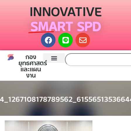
INNOVATIVE
SMART SPD
กอง
ยุทธศาสตร์
และแผน
หน้าแรก
กองยุทธศาสตร์และแผนงาน
ติดต่อเรา
งาน
14_1267108178789562_6155651353664