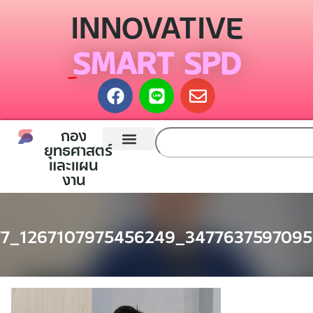
INNOVATIVE
SMART SPD
กอง
ยุทธศาสตร์
และแผน
หน้าแรก
กองยุทธศาสตร์และแผนงาน
ติดต่อเรา
งาน
7_1267107975456249_347763759709