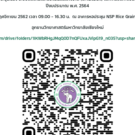
ปีงบประมาณ พ.ศ. 2564
 พฤศจิกายน 2562 เวลา 09.00 – 16.30 น. ณ อาคารหอประชุม NSP Rice Grai
อุทยานวิทยาศาสตร์มหาวิทยาลัยเชียงใหม่
.com/drive/folders/1lKWbRHgJMqQ0D7nQFUxaJVipG19_n035?usp=shar