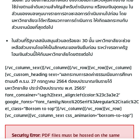
ใช้จ่ายตามลำดับความสำคัญสำหรับดำเนินงาน หรืองบเงินอุดหนุน ใน
ส่วนของงบลงทุนบางรายการอาจชะลอการดำเนินงานไปก่อน โดย
มหาวิทยาลัยจะได้หารือแนวทางการดำเนินการ ให้เกิดผลกระทบกับ
ส่วนงานน้อยที่สุดต่อไป
ในส่วนที่รัฐบาลสนับสนุนส่วนลดร้อยละ 30 นั้น มหาวิทยาลัยจะช่วย
เหลือส่วนงานโดยให้เป็นลักษณะของเงินยืมก่อน ระหว่างรอภาครัฐ
โอนเงินส่วนนี้ให้กับมหาวิทยาลัยโดยตรงต่อไป
[/vc_column_text][/vc_column][/vc_row][vc_row][vc_column]
[vc_custom_heading text=”ผลกระทบการลดค่าธรรมเนียมการศึกษา
ตามมติ ค.ร.ม. 27 กรกฎาคม 2564 ต่องบประมาณเงินรายได้
มหาวิทยาลัย ประจำปีงบประมาณ พ.ศ. 2565″
font_container=”tag:h2|text_align:left|color:%23c3a3e2″
google_fonts=”font_family:Noto%20Serif%3Aregular%2Citalic%
el_class=”Bottom to top”][/vc_column][/vc_row][vc_row]
[vc_column][vc_column_text css_animation=”bottom-to-top”]
Security Error:
PDF files must be hosted on the same