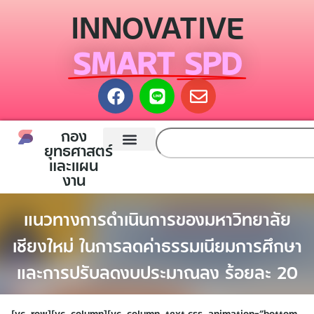
INNOVATIVE
SMART SPD
กอง
ยุทธศาสตร์
และแผน
หน้าแรก
กองยุทธศาสตร์และแผนงาน
ติดต่อเรา
งาน
แนวทางการดำเนินการของมหาวิทยาลัย
เชียงใหม่ ในการลดค่าธรรมเนียมการศึกษา
และการปรับลดงบประมาณลง ร้อยละ 20
[vc_row][vc_column][vc_column_text css_animation=”bottom-