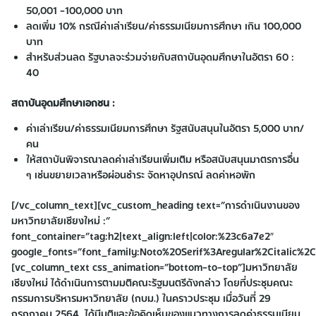
50,001 -100,000 บาท
ลดเพิ่ม 10% กรณีค่าเล่าเรียน/ค่าธรรมเนียมการศึกษา เกิน 100,000
บาท
สำหรับส่วนลด รัฐบาลจะร่วมจ่ายกับสถาบันอุดมศึกษาในอัตรา 60 :
40
สถาบันอุดมศึกษาเอกชน :
ค่าเล่าเรียน/ค่าธรรมเนียมการศึกษา รัฐสนับสนุนในอัตรา 5,000 บาท/
คน
ให้สถาบันพิจารณาลดค่าเล่าเรียนเพิ่มเติม หรือสนับสนุนมาตรการอื่น
ๆ เช่นขยายเวลาหรือผ่อนชำระ จัดหาอุปกรณ์ ลดค่าหอพัก
[/vc_column_text][vc_custom_heading text=”การดำเนินงานของ
มหาวิทยาลัยเชียงใหม่ :”
font_container=”tag:h2|text_align:left|color:%23c6a7e2″
google_fonts=”font_family:Noto%20Serif%3Aregular%2Citalic%
[vc_column_text css_animation=”bottom-to-top”]มหาวิทยาลัย
เชียงใหม่ ได้ดำเนินการตามมติคณะรัฐมนตรีดังกล่าว โดยที่ประชุมคณะ
กรรมการบริหารมหาวิทยาลัย (กบม.) ในคราวประชุม เมื่อวันที่ 29
กรกฎาคม 2564 ได้มีมติและข้อคิดเห็นของแนวทางการลดค่าธรรมเนียม