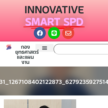
INNOVATIVE
SMART SPD
กอง
ยุทธศาสตร์
และแผน
หน้าแรก
กองยุทธศาสตร์และแผนงาน
ติดต่อเรา
งาน
31_1267108402122873_627923592751